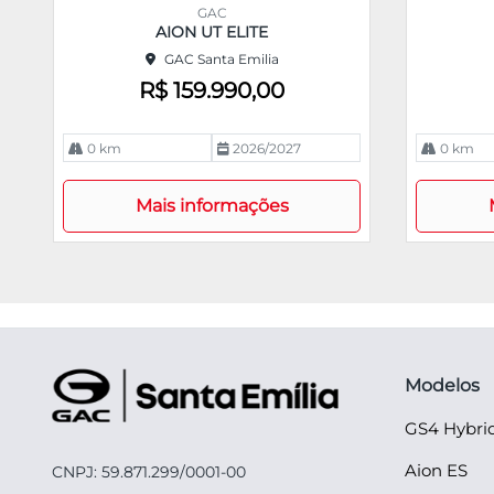
m
m
GAC
pa
pa
AION UT ELITE
rtil
rtil
GAC Santa Emilia
he
he
R$ 159.990,00
0 km
2026/2027
0 km
Mais informações
Modelos
GS4 Hybri
Aion ES
CNPJ: 59.871.299/0001-00