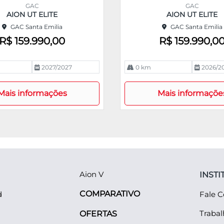
m
GAC
GAC
pa
AION UT ELITE
AION UT ELITE
rtil
GAC Santa Emilia
GAC Santa Emilia
he
R$ 159.990,00
R$ 159.990,0
2027/2027
0 km
2026/2
Mais informações
Mais informaçõe
Aion V
INSTI
COMPARATIVO
d
Fale 
Traba
OFERTAS