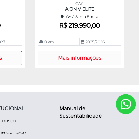
m
GAC
pa
AION V ELITE
rtil
GAC Santa Emilia
he
0
R$ 219.990,00
027
0 km
2025/2026
s
Mais informações
TUCIONAL
Manual de
Sustentabilidade
Conosco
lhe Conosco