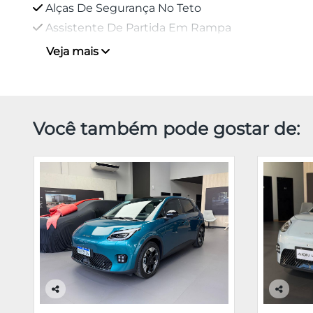
Alças De Segurança No Teto
Assistente De Partida Em Rampa
Veja mais
Você também pode gostar de:
Co
Co