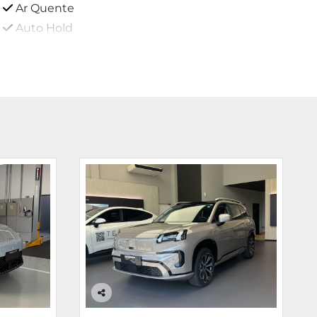
Ar Quente
Auto Hold
Co