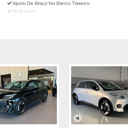
Apoio De Braço No Banco Traseiro
Ar Quente
Co