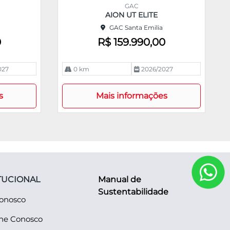
m
GAC
pa
AION UT ELITE
rtil
GAC Santa Emilia
he
0
R$ 159.990,00
027
0 km
2026/2027
s
Mais informações
TUCIONAL
Manual de
Sustentabilidade
Conosco
lhe Conosco