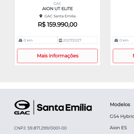
m
m
GAC
pa
pa
AION UT ELITE
rtil
rtil
GAC Santa Emilia
he
he
R$ 159.990,00
0 km
2027/2027
0 km
Mais informações
Modelos
GS4 Hybri
Aion ES
CNPJ: 59.871.299/0001-00