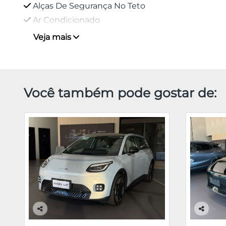
Alças De Segurança No Teto
Ar Condicionado
Veja mais
Você também pode gostar de:
Co
Co