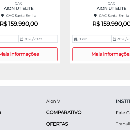
m
GAC
GAC
pa
AION UT ELITE
AION UT ELITE
rtil
GAC Santa Emilia
GAC Santa Emilia
he
R$ 159.990,00
R$ 159.990,0
2026/2027
0 km
2026/2
Mais informações
Mais informaçõe
Aion V
INSTI
COMPARATIVO
d
Fale 
Traba
OFERTAS