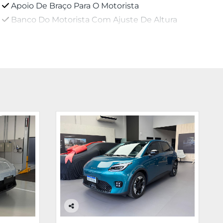
Apoio De Braço Para O Motorista
Banco Do Motorista Com Ajuste De Altura
Co