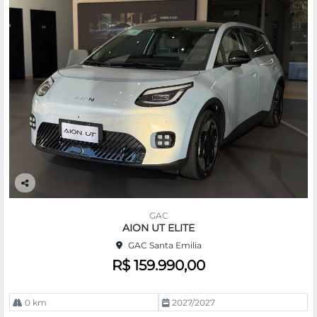
Co
m
GAC
pa
AION UT ELITE
rtil
GAC Santa Emilia
he
R$ 159.990,00
0 km
2027/2027