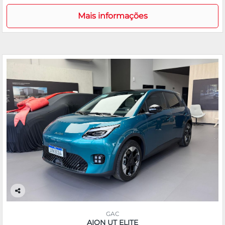
Mais informações
Co
m
GAC
pa
AION UT ELITE