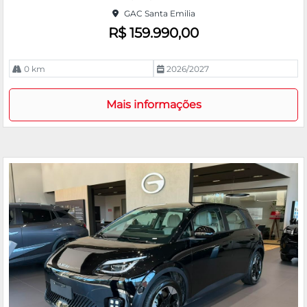
rtil
GAC Santa Emilia
he
R$ 159.990,00
0 km
2026/2027
Mais informações