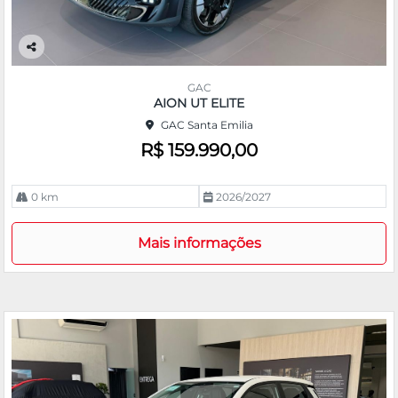
Co
m
GAC
pa
AION UT ELITE
rtil
GAC Santa Emilia
he
R$ 159.990,00
0 km
2026/2027
Mais informações