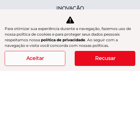
INOVAÇÃO
Avanço tecnológico
Para otimizar sua experiência durante a navegação, fazemos uso de
Comunidade Conecta GAC
nossa política de cookies e para proteger seus dados pessoais
respeitamos nossa
política de privacidade
. Ao seguir com a
SERVIÇOS
navegação e visita você concorda com nossas políticas.
Aceitar
Recusar
INSTITUCIONAL
Fale Conosco
Trabalhe Conosco
Política de Privacidade
Política de Cookies
Política COAF
Código de Ética e Conduta