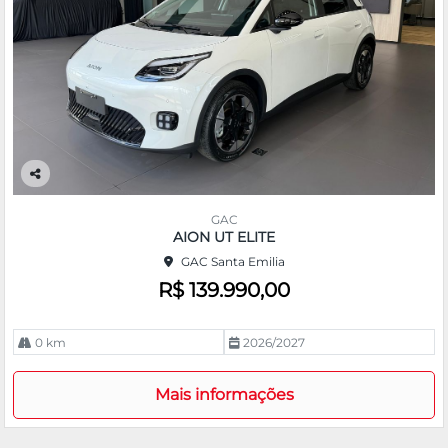
Co
m
GAC
pa
AION UT ELITE
rtil
GAC Santa Emilia
he
R$ 139.990,00
0 km
2026/2027
Mais informações