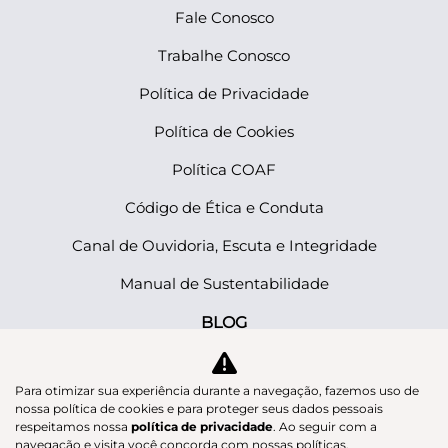
Fale Conosco
Trabalhe Conosco
Política de Privacidade
Política de Cookies
Política COAF
Código de Ética e Conduta
Canal de Ouvidoria, Escuta e Integridade
Manual de Sustentabilidade
BLOG
Manual de Sustentabilidade
Para otimizar sua experiência durante a navegação, fazemos uso de
nossa política de cookies e para proteger seus dados pessoais
respeitamos nossa
política de privacidade
. Ao seguir com a
No trânsito, enxergar o outro salva vidas.
navegação e visita você concorda com nossas políticas.